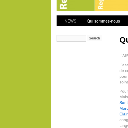
NEWS
Qui sommes-nous
Q
L’AIS
L’as
de c
pour
soin
Pour 
Mais
Sant
Maro
Clai
cong
Ling