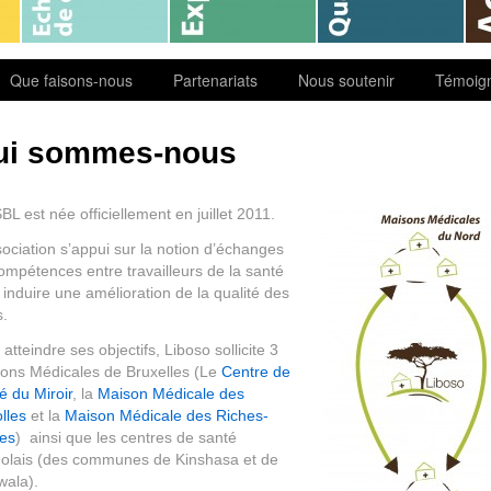
Que faisons-nous
Partenariats
Nous soutenir
Témoig
ui sommes-nous
BL est née officiellement en juillet 2011.
sociation s’appui sur la notion d’échanges
ompétences entre travailleurs de la santé
 induire une amélioration de la qualité des
s.
atteindre ses objectifs, Liboso sollicite 3
ons Médicales de Bruxelles (Le
Centre de
é du Miroir
, la
Maison Médicale des
lles
et la
Maison Médicale des Riches-
res
) ainsi que les centres de santé
olais (des communes de Kinshasa et de
wala).