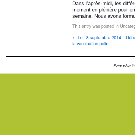
Dans l’après-midi, les diffé
moment e
n plénière pour en
semaine. Nous avons formulé
This entry was posted in
Uncateg
←
Le 18 septembre 2014 – Débu
la vaccination polio
Powered by
W