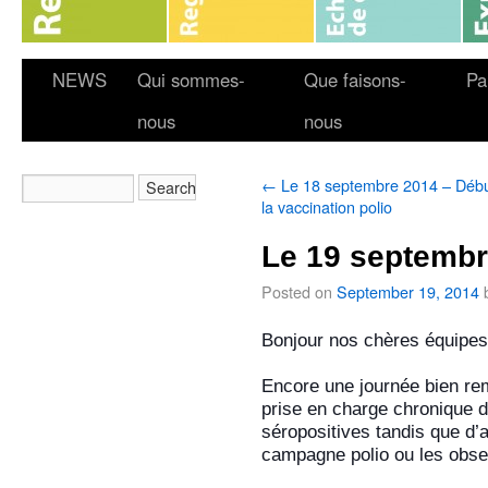
NEWS
Qui sommes-
Que faisons-
Pa
nous
nous
←
Le 18 septembre 2014 – Débu
la vaccination polio
Le 19 septembr
Posted on
September 19, 2014
Bonjour nos chères équipes
Encore une journée bien remp
prise en charge chronique d
séropositives tandis que d’
campagne polio ou les obser