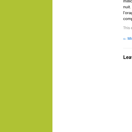
mill
nuit.
l’ora
comp
This 
←
Mi
Lea