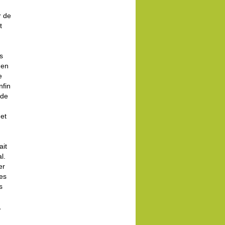
r de
t
s
 en
e
nfin
 de
et
ait
l.
er
es
s
,