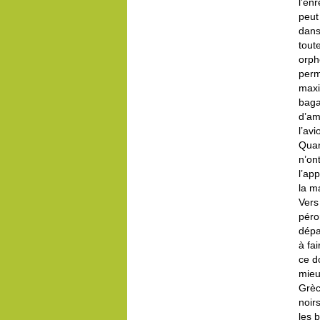
l’en
peut
dans
tout
orph
perm
maxi
baga
d’am
l’av
Quan
n’on
l’ap
la m
Vers
péro
dépa
à fa
ce d
mieu
Grèc
noir
les 