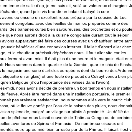
e en tenue de salle d’op, je me suis dit, voilà un valeureux chirurgien. J
déchanter, quand je le vis brandir un balai et balayé la cour.
 avons eu ensuite un excellent repas préparé par la cousine de Luc,
quement congolais, avec des feuilles de manioc préparés comme des
ards, des bananes cuites bien savoureuses, des brochettes et du poulet
le que nous aurons droit à la cuisine congolaise durant tout le séjour.
 avions auparavant été faire des courses avec un chauffeur, entre aut
 pouvoir bénéficier d’une connexion internet. Il fallait d’abord aller chez
ge, et le chauffeur précisait dépêchons nous, il faut aller vite car les
aux ferment avant midi. Il était plus d’une heure et le magasin était en
li. Nous sommes dans le quartier de la Gombe, quartier chic de Kinsh
 le magasin une série d’articles européens dont du beurre des Ardenn
c étiquette en anglais) et une foule de produit du Colruyt vendu bien pl
 qu’en Belgique (d’où l’importance des valises dans l’avion).
rès-midi, nous avons décidé de prendre un bon temps en nous installan
 du fleuve. Après être rentré dans une installation portuaire, le premier
onnait pas vraiment satisfaction, nous sommes allés vers le nautic club
hasa, où le fleuve gonflé par l’eau de la saison des pluies, nous donnai
vision splendide, malgré un village sur pilotis à proximité. Un défilé de
gue de pêcheur nous faisait souvenir de Tintin au Congo ou de certaine
 belles aventures de Spirou et Fantasio . De nombreux oiseaux ont
mentés notre après-midi bien arrosée par de la Primus. Il faisait il est v