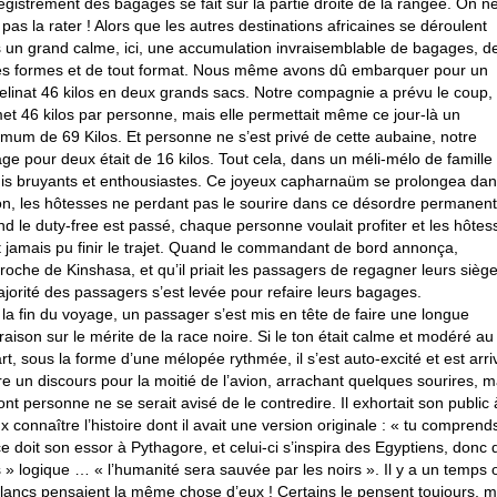
registrement des bagages se fait sur la partie droite de la rangée. On n
 pas la rater ! Alors que les autres destinations africaines se déroulent
 un grand calme, ici, une accumulation invraisemblable de bagages, d
es formes et de tout format. Nous même avons dû embarquer pour un
elinat 46 kilos en deux grands sacs. Notre compagnie a prévu le coup, 
et 46 kilos par personne, mais elle permettait même ce jour-là un
mum de 69 Kilos. Et personne ne s’est privé de cette aubaine, notre
ge pour deux était de 16 kilos. Tout cela, dans un méli-mélo de famille 
is bruyants et enthousiastes. Ce joyeux capharnaüm se prolongea da
ion, les hôtesses ne perdant pas le sourire dans ce désordre permanent
d le duty-free est passé, chaque personne voulait profiter et les hôtes
t jamais pu finir le trajet. Quand le commandant de bord annonça,
proche de Kinshasa, et qu’il priait les passagers de regagner leurs siège
ajorité des passagers s’est levée pour refaire leurs bagages.
 la fin du voyage, un passager s’est mis en tête de faire une longue
raison sur le mérite de la race noire. Si le ton était calme et modéré au
rt, sous la forme d’une mélopée rythmée, il s’est auto-excité et est arri
ire un discours pour la moitié de l’avion, arrachant quelques sourires, m
ont personne ne se serait avisé de le contredire. Il exhortait son public 
x connaître l’histoire dont il avait une version originale : « tu comprends
e doit son essor à Pythagore, et celui-ci s’inspira des Egyptiens, donc 
s » logique … « l’humanité sera sauvée par les noirs ». Il y a un temps 
blancs pensaient la même chose d’eux ! Certains le pensent toujours, m