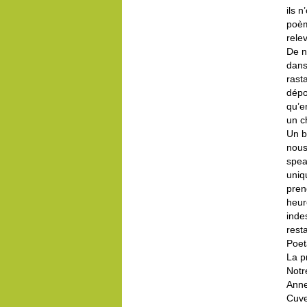
ils 
poèm
rele
De n
dans
rast
dépo
qu’e
un c
Un b
nous
speak
uniq
pren
heur
inde
rest
Poet
La p
Notr
Anne
Cuve