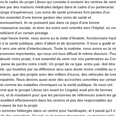
ans le cadre du projet Liboso qui consiste à soutenir les centres de san
aire par des maisons médicales belges dans le cadre d’un partenariat
hange d’expériences. Les soins de santé primaires font parties d’un
lon essentiel d’une bonne gestion des soins de santé et
eureusement, ils ne jouissent pas dans ce pays d’une bonne
nnaissance sociale, et donc les soins sont orientés vers l’hôpital, où ce
néficient d’un certain prestige.
 sept heure trente, nous avons eu la visite d’Anatole, fonctionnaire haut
é à la santé publique, plein d’allant et de dynamisme. Il nous a guidé et
gé vers une série d’interlocuteurs. Toute la matinée, nous avons eu la vis
ersonnes importantes, qui nous ont tous diffusé le même discours. Pou
 aboutir notre projet, il est essentiel de venir voir nos partenaires au Co
 peine de perdre notre crédit. Un projet de ce type, entre pair, doit être
le, qui toutefois par sa différence sera sans doute moins crédible au 
ertains, que des projets avec des milliers d’euros, des véhicules de luxe
expatriés. Nous devons aussi avoir des accroches concrètes sur certai
ets comme les maladies chroniques ou la santé publique. Ils nous ont
irmé que le groupe Liboso (en avant en Lingala) avait pris de bonnes
ons, et ils insistaient pour que les personnes de références soient les g
travaillent effectivement dans les centres et pas des responsables qui
visent de loin le projet.
 sommes hébergés dans un centre pour handicapés, et il parait qu’il s’
ule des opérations. Quand, je vis passer devant moi, un monsieur très