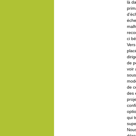
là d
prim
d’éc
éche
malh
reco
ci bé
Vers
plac
diri
de p
voir
sous
modè
de c
des 
proj
conf
opti
qui 
super
Nous
déro