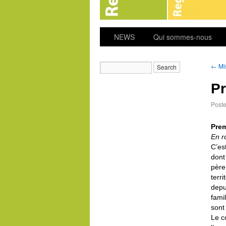
NEWS
Qui sommes-nous
←
Mi
Pr
Post
Prem
En r
C’es
dont
père
terri
depu
fami
sont
Le c