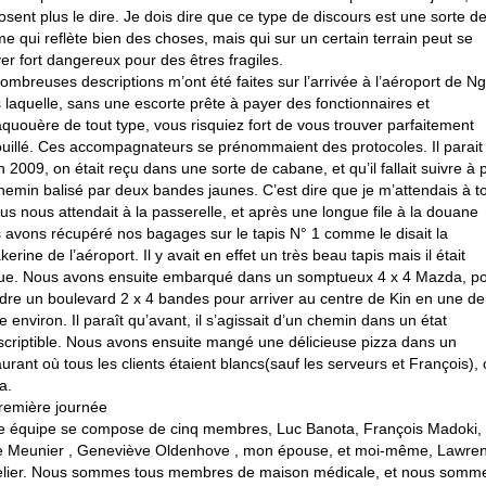
n’osent plus le dire. Je dois dire que ce type de discours est une sorte d
e qui reflète bien des choses, mais qui sur un certain terrain peut se
ver fort dangereux pour des êtres fragiles.
ombreuses descriptions m’ont été faites sur l’arrivée à l’aéroport de Ngil
 laquelle, sans une escorte prête à payer des fonctionnaires et
aquouère de tout type, vous risquiez fort de vous trouver parfaitement
uillé. Ces accompagnateurs se prénommaient des protocoles. Il parait
n 2009, on était reçu dans une sorte de cabane, et qu’il fallait suivre à 
hemin balisé par deux bandes jaunes. C’est dire que je m’attendais à to
us nous attendait à la passerelle, et après une longue file à la douane
 avons récupéré nos bagages sur le tapis N° 1 comme le disait la
erine de l’aéroport. Il y avait en effet un très beau tapis mais il était
ue. Nous avons ensuite embarqué dans un somptueux 4 x 4 Mazda, p
dre un boulevard 2 x 4 bandes pour arriver au centre de Kin en une de
e environ. Il paraît qu’avant, il s’agissait d’un chemin dans un état
scriptible. Nous avons ensuite mangé une délicieuse pizza dans un
aurant où tous les clients étaient blancs(sauf les serveurs et François), 
a.
remière journée
e équipe se compose de cinq membres, Luc Banota, François Madoki,
 Meunier , Geneviève Oldenhove , mon épouse, et moi-même, Lawre
lier. Nous sommes tous membres de maison médicale, et nous somm