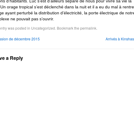
ions d’habitants. Luc s’est d’ailleurs séparé de nous pour vivre sa vie la
 Un orage tropical s’est déclenché dans la nuit et il a eu du mal à rentre
ge ayant perturbé la distribution d’électricité, la porte électrique de notr
lexe ne pouvait pas s’ouvrir.
entry was posted in
Uncategorized
. Bookmark the
permalink
.
ssion de décembre 2015
Arrivés à Kinsha
ve a Reply