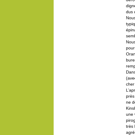
dign
dus 
Nous
typi
épin
semb
Nous
pour
Oran
bure
remp
Dans
(ave
cher
L’ap
près
ne d
Kins
une 
piro
très
agré