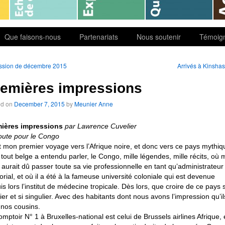
Que faisons-nous
Partenariats
Nous soutenir
Témoig
ssion de décembre 2015
Arrivés à Kinsha
emières impressions
ed on
December 7, 2015
by
Meunier Anne
ières impressions
par Lawrence Cuvelier
oute pour le Congo
t mon premier voyage vers l’Afrique noire, et donc vers ce pays mythiq
 tout belge a entendu parler, le Congo, mille légendes, mille récits, où
 aurait dû passer toute sa vie professionnelle en tant qu’administrateur
torial, et où il a été à la fameuse université coloniale qui est devenue
is lors l’institut de médecine tropicale. Dès lors, que croire de ce pays s
lier et si singulier. Avec des habitants dont nous avons l’impression qu’il
 nos cousins.
omptoir N° 1 à Bruxelles-national est celui de Brussels airlines Afrique, 