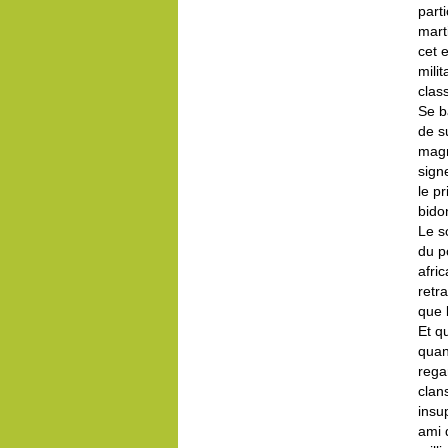
part
mart
cet e
mili
clas
Se b
de s
magn
sign
le p
bido
Le s
du p
afric
retr
que 
Et q
quan
rega
clan
insu
ami 