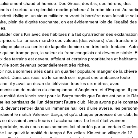
iculièrement chaud et humide. Des Grues, des ibis, des hérons, des
inets et surtout un splendide martin-pêcheur à la robe bleu roi. Au sorti
ndroit idyllique, un vieux militaire ouvrant la barrière nous faisait le salu
taire, plein de dignité touchante, on est évidemment loin de l’égalité des
ses.
alader dans Kin avec des habitués n’a fait qu’arracher des exclamation
urprises. Le fameux marché des valeurs (des voleurs) s’est transformé
ifique place au centre de laquelle domine une très belle fontaine. Autr
e qui ne trompe pas, la valeur du franc congolais est devenue stable. E
rix des terrains est devenu affolant et certains propriétaires et habitants
nville sont devenus potentiellement très riches.
oir nous sommes allés dans un quartier populaire manger de la chèvre 
oulet. Dans ces rues, où le samedi soir régnait une ambiance toute
aine, il y avait un écran de télévision tous les dix mètres, avec
ansmission de matchs du championnat d’Angleterre et d’Espagne. Il par
la moitié des kinois sont pour le Barça tandis que l’autre est pour le Réa
ue les partisans de l’un détestent l’autre club. Nous avons pu le constat
d, devant rentrer dans un immense hall lors d’une averse, les personn
rdaient le match Valence- Barça, et qu’à chaque prouesse d’un club, le
s se divisaient avec houris et acclamations. Le bruit était vraiment
pportable, mais nous nous sommes fait abordés par un certain Charles
de Luc qui vit la moitié du temps à Bruxelles. Kin est un village de 12