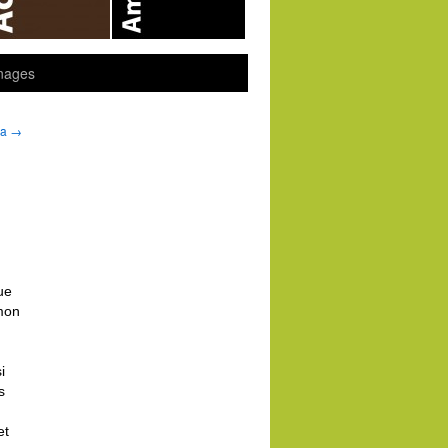
nages
sa
→
ue
 mon
i
s
et