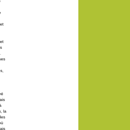
e
e
et
et
ns
.
ses
s,
vé
ais
à
, la
des
où
ais