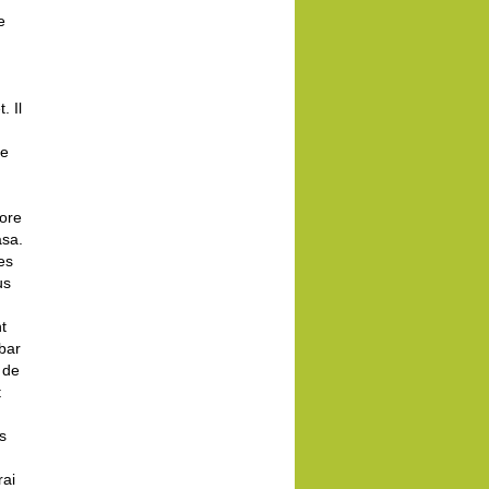
e
. Il
re
core
asa.
es
us
t
 bar
 de
t
s
rai