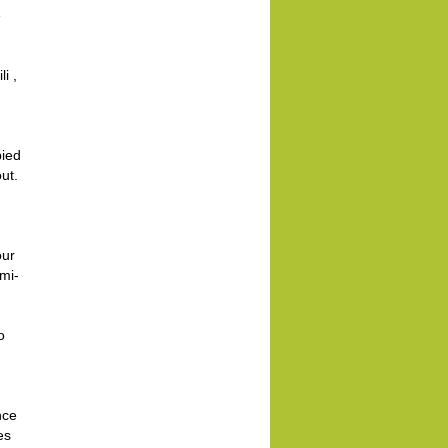
e
i ,
pied
ut.
our
mi-
o
nce
es