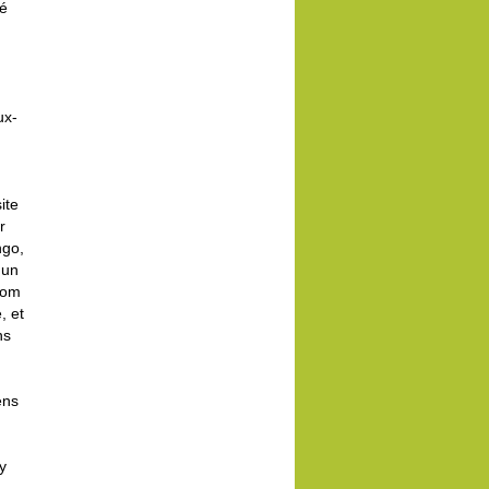
té
ux-
ite
r
ngo,
 un
nom
, et
ns
ens
y