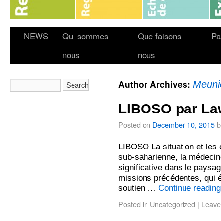
NEWS
Qui sommes-
Que faisons-
Pa
nous
nous
Author Archives:
Meuni
LIBOSO par La
Posted on
December 10, 2015
b
LIBOSO La situation et les 
sub-saharienne, la médecin
significative dans le paysa
missions précédentes, qui é
soutien …
Continue readin
Posted in
Uncategorized
|
Leave