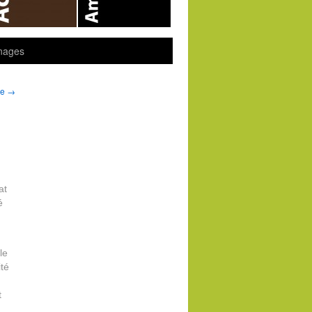
nages
ue
→
at
é
le
ité
t