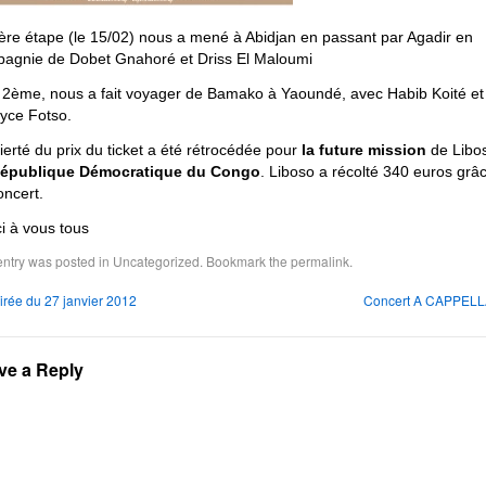
ère étape (le 15/02) nous a mené à Abidjan en passant par Agadir en
agnie de Dobet Gnahoré et Driss El Maloumi
a 2ème, nous a fait voyager de Bamako à Yaoundé, avec Habib Koité et
yce Fotso.
tierté du prix du ticket a été rétrocédée pour
la future mission
de Libo
épublique Démocratique du Congo
. Liboso a récolté 340 euros grâ
oncert.
i à vous tous
entry was posted in
Uncategorized
. Bookmark the
permalink
.
rée du 27 janvier 2012
Concert A CAPPEL
ve a Reply