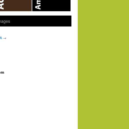
nages
LA
→
hem