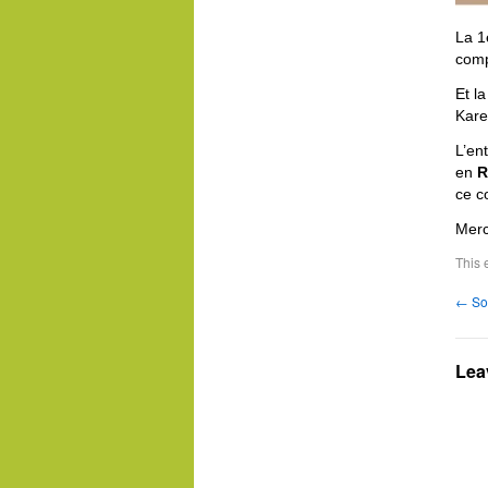
La 1
comp
Et l
Kare
L’en
en
R
ce c
Merc
This 
←
Soi
Lea