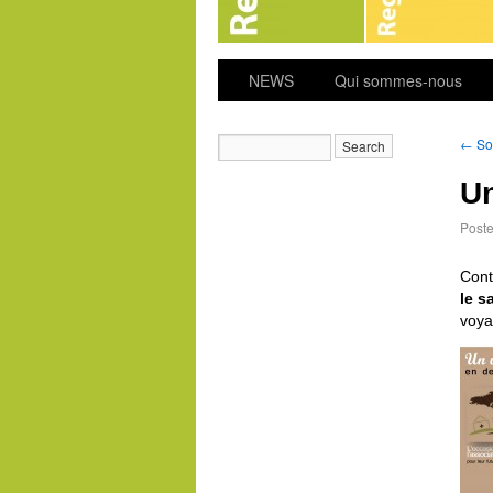
NEWS
Qui sommes-nous
←
Soi
Un
Post
Cont
le s
voya